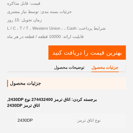
قیمت: قابل مذاکره
جزئیات بسته بندی: توسط نیاز مشتری
زمان تحویل: 15 روز
شرایط پرداخت: L / C ، T / T ، Western Union ، ، Cash
قابلیت ارائه: 10000 قطعه / قطعه در هر ماه
بهترین قیمت را دریافت کنید
جزئیات محصول
توضیحات محصول
جزئیات محصول
برجسته کردن:
اتاق ترمز 274432400 نوع 2430DP
,
اتاق ترمز 2430DP
نوع اتاق ترمز:
2430DP