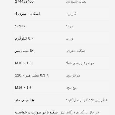
نصب شده نه:
274432400
کاربرد:
اسکانیا - سری 4
مواد:
SPHC
وزن:
8.7 کیلوگرم
سکته مغزی:
64 میلی متر
موضوع ورودی هوا:
M16 × 1.5
مرکز پیچ:
.7 0.3 میلی متر 120.7
پیچ پیچ:
M16 × 1.5
قطر پین Fork را وصل کنید:
14 میلی متر
در حال بارگیری درگاه:
بندر نینگبو یا در صورت درخواست