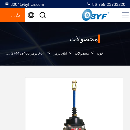
8004@byf-cn.com
86-755-23733220
نقل قول
محصولات
>
>
>
خونه
محصولات
اتاق ترمز
اتاق ترمز 274432400 نوع 2430DP