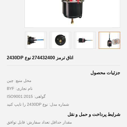
اتاق ترمز 274432400 نوع 2430DP
جزئیات محصول
محل منبع: چین
نام تجاری: BYF
گواهی: ISO9001:2015
شماره مدل: نوع 2430DP را تایپ کنید
شرایط پرداخت و حمل و نقل
مقدار حداقل تعداد سفارش: قابل توافق