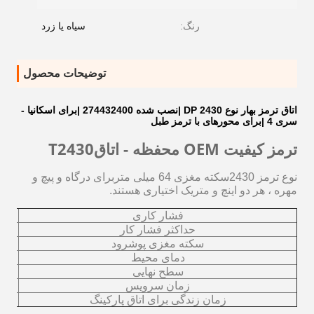
رنگ:
سیاه یا زرد
توضیحات محصول
اتاق ترمز بهار نوع 2430 DP |نصب شده 274432400 |برای اسکانیا -
سری 4 |برای محورهای با ترمز طبل
ترمز کیفیت OEM
محفظه - اتاق
T2430
نوع ترمز 2430سکته مغزی 64 میلی متر
برای درگاه و پیچ و
مهره ، هر دو اینچ و متریک اختیاری هستند.
فشار کاری
حداکثر فشار کار
سکته مغزی پوشرود
دمای محیط
سطح نهایی
پوشش
زمان سرویس
زمان زندگی برای اتاق پارکینگ